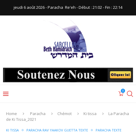
jeudi 6 août 2026 - Paracha ‪ Re'eh‬ - Début : 21:02‬ - Fin : ‪22:14‬
0
Home
Paracha
Chémot
Ki tissa
La Paracha
de Ki Tissa_2021
KI TISSA
PARACHA RAV YAAKOV GUETTA TEXTE
PARACHA TEXTE