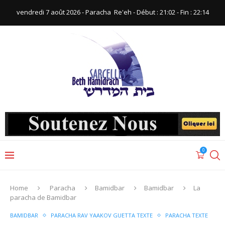
vendredi 7 août 2026 - Paracha ‪ Re'eh‬ - Début : 21:02‬ - Fin : ‪22:14‬
0
Home
Paracha
Bamidbar
Bamidbar
La
paracha de Bamidbar
BAMIDBAR
PARACHA RAV YAAKOV GUETTA TEXTE
PARACHA TEXTE