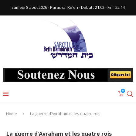
samedi 8 août 2026 - Paracha ‪ Re'eh‬ - Début : 21:02‬ - Fin : ‪22:14‬
0
Home
La guerre d’Avraham et les quatre rois
La guerre d’Avraham et les quatre rois