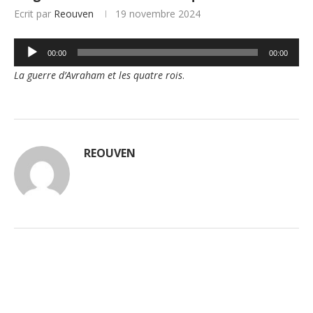
Ecrit par
Reouven
19 novembre 2024
Lecteur
00:00
00:00
audio
La guerre d’Avraham et les quatre rois
.
REOUVEN