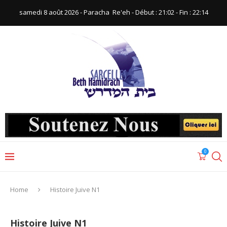
samedi 8 août 2026 - Paracha ‪ Re'eh‬ - Début : 21:02‬ - Fin : ‪22:14‬
0
Home
Histoire Juive N1
Histoire Juive N1