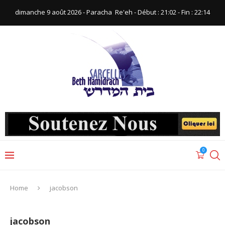
dimanche 9 août 2026 - Paracha ‪ Re'eh‬ - Début : 21:02‬ - Fin : ‪22:14‬
0
Home
jacobson
jacobson