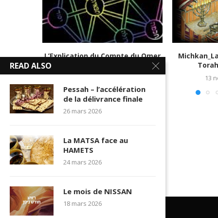
L’Explication du Compte du Omer
Michkan_La
READ ALSO
4me Partie
Torah 
16 mai 2016
13 
Pessah – l’accélération
de la délivrance finale
26 mars 2026
La MATSA face au
HAMETS
24 mars 2026
Le mois de NISSAN
18 mars 2026