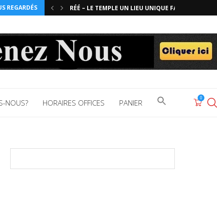
US REGARDÉS
RÉÉ – LE TEMPLE UN LIEU UNIQUE FACE...
RÉÉ – LA VISION DE L’INTELLECT
PARACHAT EKEV CHAP 10-V12
EKEV – LA PROSPÉRITÉ EST GARANTIE EN CE...
EKEV – LA MANNE, L’EAU DU PUITS ET...
EKEV – LA MANNE OU LE PAIN DE...
LES RAISONS PROFONDES DE LA DESTRUCTION D
VAHETHANAN – QUE LA GRACE D’ANTAN SE RENO
KABALAT LACHONE ARA OU L’INTERDICTION D’ÉC
DEVARIM – MOCHÉ EXPLIQUE LA TORAH EN 70...
Search
0
S-NOUS?
HORAIRES OFFICES
PANIER
for: