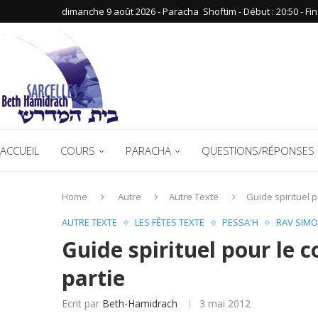
dimanche 9 août 2026 - Paracha ‪ Shoftim‬ - Début : 20:50‬ - Fin :
ACCUEIL
COURS
PARACHA
QUESTIONS/RÉPONSES 
Home
Autre
Autre Texte
Guide spirituel 
AUTRE TEXTE
LES FÊTES TEXTE
PESSA'H
RAV SIM
Guide spirituel pour le
partie
Ecrit par
Beth-Hamidrach
3 mai 2012