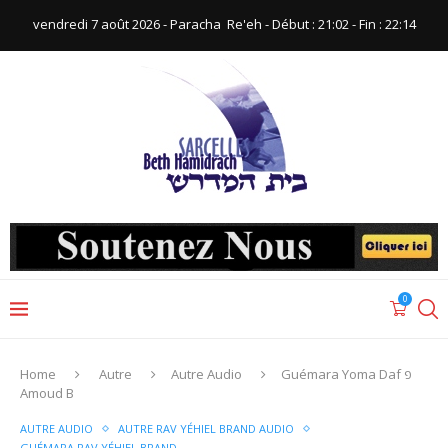
vendredi 7 août 2026 - Paracha ‪ Re'eh‬ - Début : 21:02‬ - Fin : ‪22:14‬
0
Home
Autre
Autre Audio
Guémara Yoma Daf פ
Amoud B
AUTRE AUDIO
AUTRE RAV YÉHIEL BRAND AUDIO
GUÉMARA RAV YÉHIEL BRAND