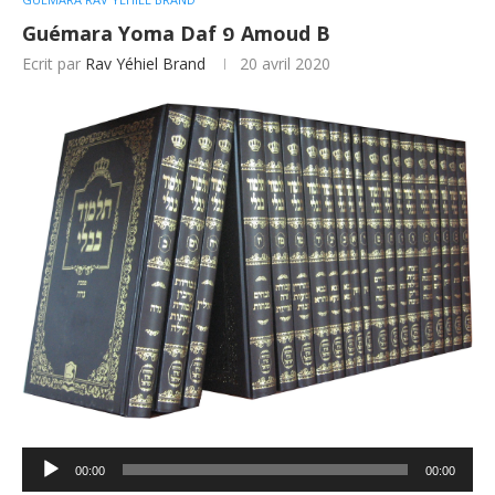
Guémara Yoma Daf פ Amoud B
Ecrit par
Rav Yéhiel Brand
20 avril 2020
Lecteur
00:00
00:00
audio