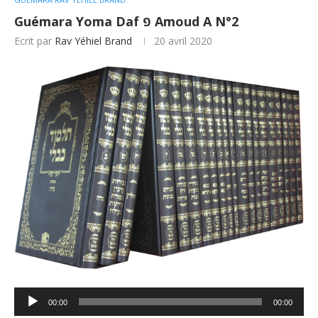
Guémara Yoma Daf פ Amoud A N°2
Ecrit par
Rav Yéhiel Brand
20 avril 2020
Lecteur
00:00
00:00
audio