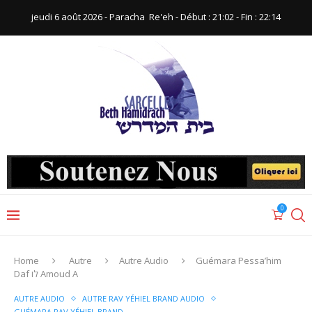
jeudi 6 août 2026 - Paracha ‪ Re'eh‬ - Début : 21:02‬ - Fin : ‪22:14‬
0
Home
Autre
Autre Audio
Guémara Pessa’him
Daf לו Amoud A
AUTRE AUDIO
AUTRE RAV YÉHIEL BRAND AUDIO
GUÉMARA RAV YÉHIEL BRAND