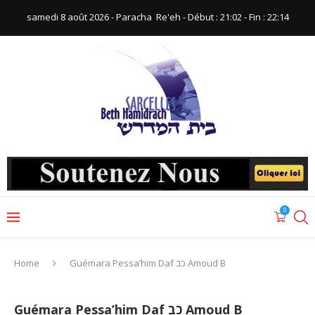
samedi 8 août 2026 - Paracha ‪ Re'eh‬ - Début : 21:02‬ - Fin : ‪22:14‬
0
Home
Guémara Pessa’him Daf כב Amoud B
Guémara Pessa’him Daf כב Amoud B