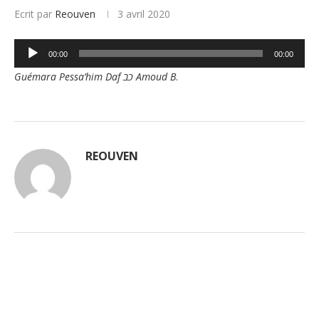
Ecrit par
Reouven
3 avril 2020
Lecteur
00:00
00:00
audio
Guémara Pessa’him Daf כב Amoud B
.
REOUVEN