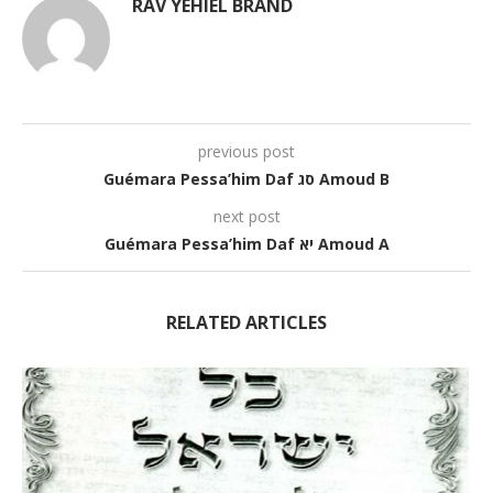
RAV YÉHIEL BRAND
previous post
Guémara Pessa’him Daf סג Amoud B
next post
Guémara Pessa’him Daf יא Amoud A
RELATED ARTICLES