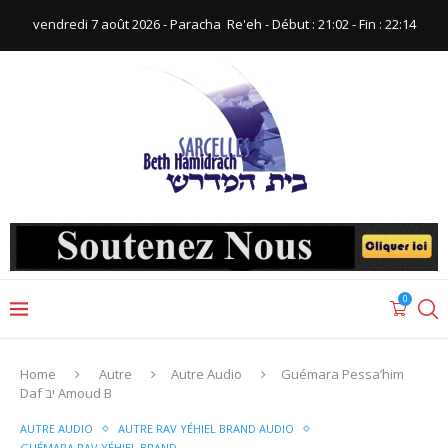
vendredi 7 août 2026 - Paracha ‪ Re'eh‬ - Début : 21:02‬ - Fin : ‪22:14‬
0
Home
Autre
Autre Audio
Guémara Pessa’him
Daf יב Amoud B
AUTRE AUDIO
AUTRE RAV YÉHIEL BRAND AUDIO
GUÉMARA RAV YÉHIEL BRAND