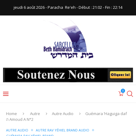
jeudi 6 août 2026 - Paracha ‪ Re'eh‬ - Début : 21:02‬ - Fin : ‪22:14‬
0
Home
Autre
Autre Audio
Guémara ‘Haguiga daf
ה Amoud A N°2
AUTRE AUDIO
AUTRE RAV YÉHIEL BRAND AUDIO
GUÉMARA RAV YÉHIEL BRAND