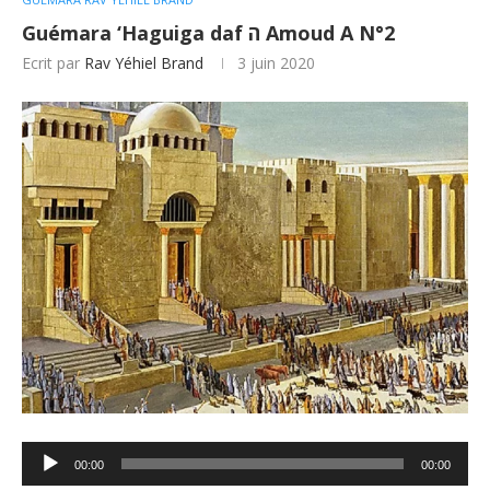
Guémara ‘Haguiga daf ה Amoud A N°2
Ecrit par
Rav Yéhiel Brand
3 juin 2020
Lecteur
00:00
00:00
audio