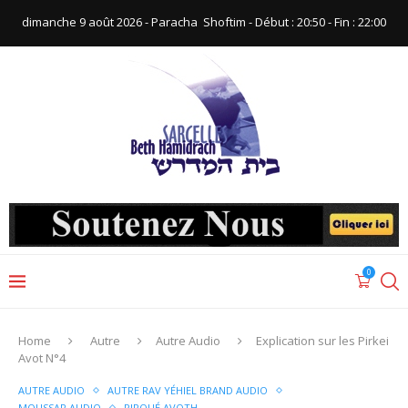
dimanche 9 août 2026 - Paracha ‪ Shoftim‬ - Début : 20:50‬ - Fin : ‪22:00‬
0
Home
Autre
Autre Audio
Explication sur les Pirkei
Avot N°4
AUTRE AUDIO
AUTRE RAV YÉHIEL BRAND AUDIO
MOUSSAR AUDIO
PIRQUÉ AVOTH