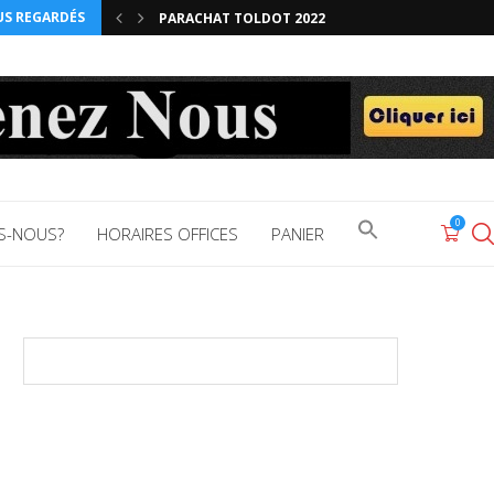
US REGARDÉS
PARACHAT TOLDOT 2022
RÉÉ – LE TEMPLE UN LIEU UNIQUE FACE...
RÉÉ – LA VISION DE L’INTELLECT
PARACHAT EKEV CHAP 10-V12
EKEV – LA PROSPÉRITÉ EST GARANTIE EN CE...
EKEV – LA MANNE, L’EAU DU PUITS ET...
EKEV – LA MANNE OU LE PAIN DE...
LES RAISONS PROFONDES DE LA DESTRUCTION D
VAHETHANAN – QUE LA GRACE D’ANTAN SE RENO
KABALAT LACHONE ARA OU L’INTERDICTION D’ÉC
DEVARIM – MOCHÉ EXPLIQUE LA TORAH EN 70...
Search
0
S-NOUS?
HORAIRES OFFICES
PANIER
for: