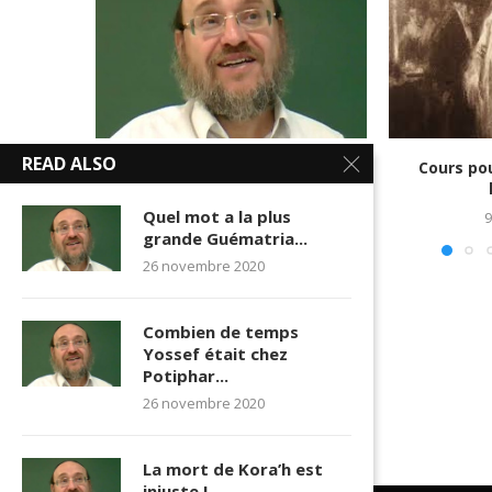
READ ALSO
Quand et où sera construit le
Cours po
3ème Beth...
Quel mot a la plus
5 juillet 2016
9
grande Guématria...
26 novembre 2020
Combien de temps
Yossef était chez
Potiphar...
26 novembre 2020
La mort de Kora’h est
injuste !