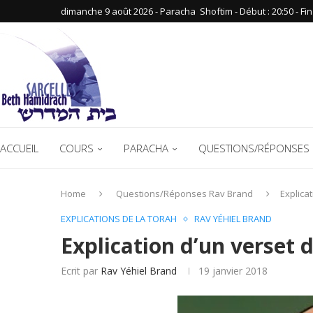
dimanche 9 août 2026 - Paracha ‪ Shoftim‬ - Début : 20:50‬ - Fin :
ACCUEIL
COURS
PARACHA
QUESTIONS/RÉPONSES 
Home
Questions/Réponses Rav Brand
Explica
EXPLICATIONS DE LA TORAH
RAV YÉHIEL BRAND
Explication d’un verset 
Ecrit par
Rav Yéhiel Brand
19 janvier 2018