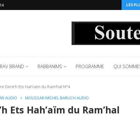
14‬
LES PL
RAV BRAND
RABBANIMS
PROGRAMME
QUI SOMME
ivre Dere’h Ets Hah’aïm du Ram’hal N°4
R AUDIO
MOUSSAR MICHEL BARUCH AUDIO
e’h Ets Hah’aïm du Ram’hal