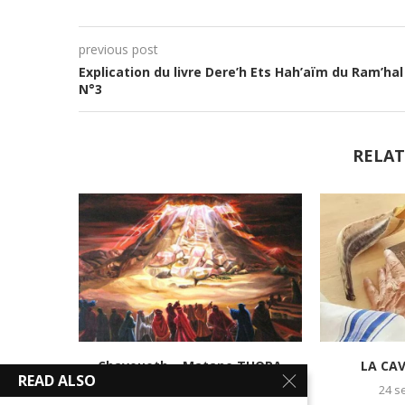
previous post
Explication du livre Dere’h Ets Hah’aïm du Ram’hal
N°3
RELAT
Chavouoth – Matane THORA
LA CA
READ ALSO
29 mai 2025
24 s