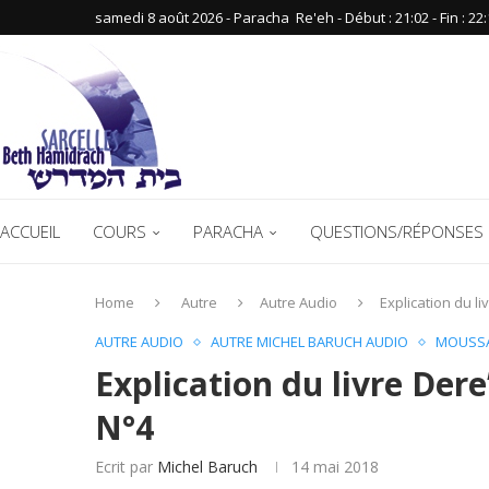
samedi 8 août 2026 - Paracha ‪ Re'eh‬ - Début : 21:02‬ - Fin : ‪22:
ACCUEIL
COURS
PARACHA
QUESTIONS/RÉPONSES 
Home
Autre
Autre Audio
Explication du l
AUTRE AUDIO
AUTRE MICHEL BARUCH AUDIO
MOUSSA
Explication du livre Der
N°4
Ecrit par
Michel Baruch
14 mai 2018