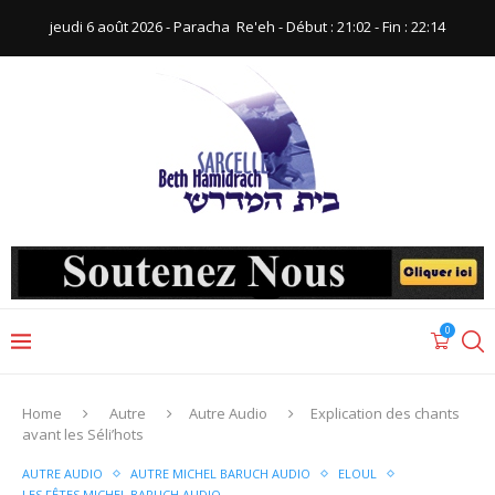
jeudi 6 août 2026 - Paracha ‪ Re'eh‬ - Début : 21:02‬ - Fin : ‪22:14‬
0
Home
Autre
Autre Audio
Explication des chants
avant les Séli’hots
AUTRE AUDIO
AUTRE MICHEL BARUCH AUDIO
ELOUL
LES FÊTES MICHEL BARUCH AUDIO