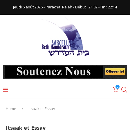
jeudi 6 août 2026 - Paracha ‪ Re'eh‬ - Début : 21:02‬ - Fin : ‪22:14‬
0
Home
Itsaak et Essav
Itsaak et Essav