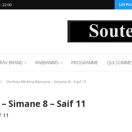
 ‪22:00‬
LES PL
RAV BRAND
RABBANIMS
PROGRAMME
QUI SOMME
Dirchou Michna Béroura – Simane 8 – Saif 11
– Simane 8 – Saif 11
f 11