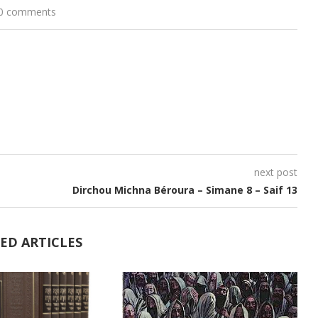
0 comments
haut/bas
pour
augmenter
ou
diminuer
le
volume.
next post
Dirchou Michna Béroura – Simane 8 – Saif 13
ED ARTICLES