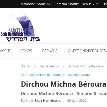
dimanche 9 août 2026 - Paracha ‪ Shoftim‬ - Début : 20:50‬ - Fin :
ACCUEIL
COURS
PARACHA
QUESTIONS/RÉPONSES 
Home
David Fedida
Dirchou Michna Béroura
DIRCHOU MICHNA BÉROURA
HALAKHA AUDIO
Dirchou Michna Béroura 
Dirchou Michna Béroura - Simane 8 - sai
Ecrit par
Beth-Hamidrach
26 avril 2022