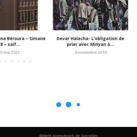
hna Béroura – Simane
Devar Halacha- L’obligation de
8 – saif...
prier avec Minyan à...
20 mai 2022
4 novembre 2019
@Beth Hamidrach de Sarcelles