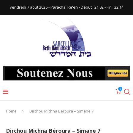
vendredi 7 août 2026 - Paracha ‪ Re'eh‬ - Début : 21:02‬ - Fin : ‪22:14‬
0
Home
Dirchou Michna Béroura – Simane 7
Dirchou Michna Béroura – Simane 7