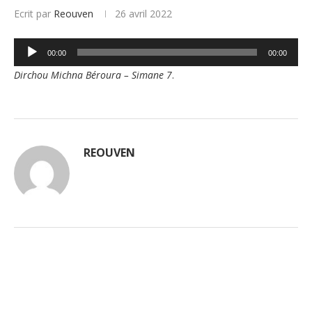
Ecrit par
Reouven
26 avril 2022
Lecteur
00:00
00:00
audio
Dirchou Michna Béroura – Simane 7
.
REOUVEN