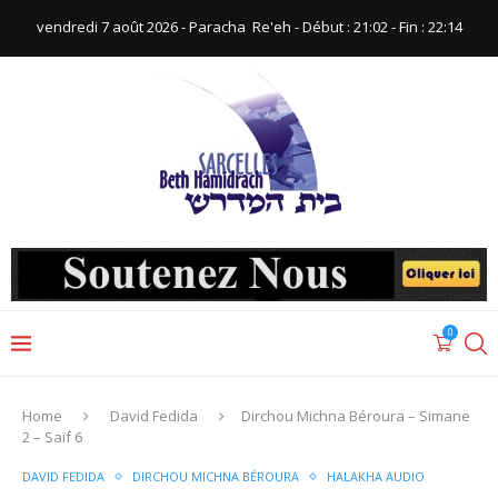
vendredi 7 août 2026 - Paracha ‪ Re'eh‬ - Début : 21:02‬ - Fin : ‪22:14‬
0
Home
David Fedida
Dirchou Michna Béroura – Simane
2 – Saïf 6
DAVID FEDIDA
DIRCHOU MICHNA BÉROURA
HALAKHA AUDIO