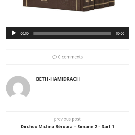
Lecteur
00:00
00:00
audio
0 comments
BETH-HAMIDRACH
previous post
Dirchou Michna Béroura – Simane 2 – Saïf 1