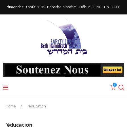
dimanche 9 août 2026 - Paracha ‪ Shoftim‬ - Début : 20:50‬ - Fin : ‪22:00‬
0
Home
‘éducation
‘éducation