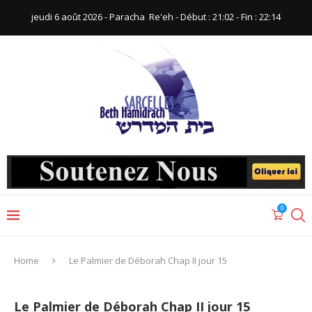
jeudi 6 août 2026 - Paracha ‪ Re'eh‬ - Début : 21:02‬ - Fin : ‪22:14‬
0
Home
Le Palmier de Déborah Chap II jour 15
Le Palmier de Déborah Chap II jour 15