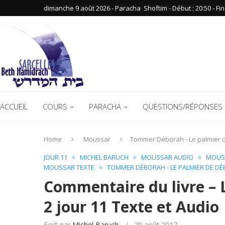
dimanche 9 août 2026 - Paracha ‪ Shoftim‬ - Début : 20:50‬ - Fin :
ACCUEIL
COURS
PARACHA
QUESTIONS/RÉPONSES 
Home
Moussar
Tommer Déborah - Le palmier 
JOUR 11
MICHEL BARUCH
MOUSSAR AUDIO
MOUSS
MOUSSAR TEXTE
TOMMER DÉBORAH - LE PALMIER DE D
Commentaire du livre – 
2 jour 11 Texte et Audio
Ecrit par
Michel Baruch
29 août 2017