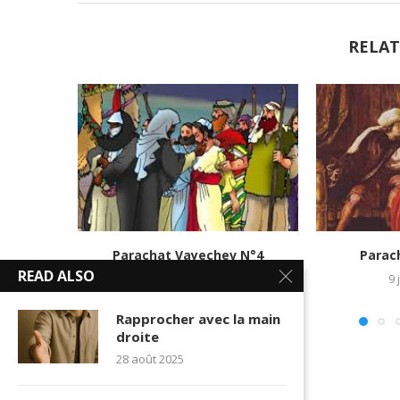
RELAT
Parachat Vayechev N°4
Parac
READ ALSO
23 décembre 2016
9 
Rapprocher avec la main
droite
28 août 2025