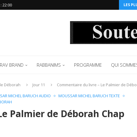
 ‪22:00‬
LES PL
RAV BRAND
RABBANIMS
PROGRAMME
QUI SOMME
de Déborah
Jour 11
Commentaire du livre – Le Palmier de Débor
AR MICHEL BARUCH AUDIO
MOUSSAR MICHEL BARUCH TEXTE
ÉBORAH
Le Palmier de Déborah Chap