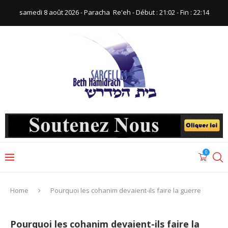
samedi 8 août 2026 - Paracha ‪ Re'eh‬ - Début : 21:02‬ - Fin : ‪22:14‬
0
Home
Pourquoi les cohanim devaient-ils faire la guerre
Pourquoi les cohanim devaient-ils faire la