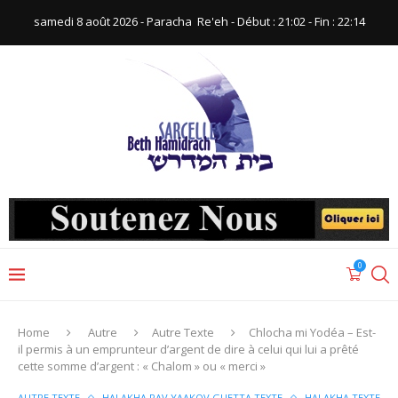
samedi 8 août 2026 - Paracha ‪ Re'eh‬ - Début : 21:02‬ - Fin : ‪22:14‬
0
Home
Autre
Autre Texte
Chlocha mi Yodéa – Est-
il permis à un emprunteur d’argent de dire à celui qui lui a prêté
cette somme d’argent : « Chalom » ou « merci »
AUTRE TEXTE
HALAKHA RAV YAAKOV GUETTA TEXTE
HALAKHA TEXTE