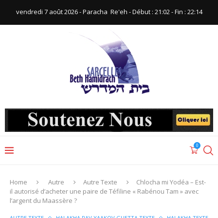
vendredi 7 août 2026 - Paracha ‪ Re'eh‬ - Début : 21:02‬ - Fin : ‪22:14‬
0
Home
Autre
Autre Texte
Chlocha mi Yodéa – Est-
il autorisé d’acheter une paire de Téfiline « Rabénou Tam » avec
l’argent du Maassère ?
AUTRE TEXTE
HALAKHA RAV YAAKOV GUETTA TEXTE
HALAKHA TEXTE