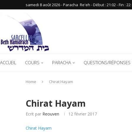
samedi 8 août 2026 - Paracha ‪ Re'eh‬ - Début : 21:02‬ - Fin : ‪22:
ACCUEIL
COURS
PARACHA
QUESTIONS/RÉPONSES 
Home
Chirat Hayam
Chirat Hayam
Ecrit par
Reouven
12 février 2017
Chirat Hayam