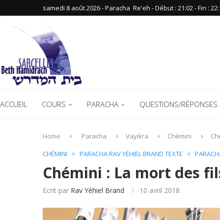
samedi 8 août 2026 - Paracha ‪ Re'eh‬ - Début : 21:02‬ - Fin : ‪22:
ACCUEIL
COURS
PARACHA
QUESTIONS/RÉPONSES 
Home
Paracha
Vayikra
Chémini
Ché
CHÉMINI
PARACHA RAV YÉHIEL BRAND TEXTE
PARACH
Chémini : La mort des fi
Ecrit par
Rav Yéhiel Brand
10 avril 2018