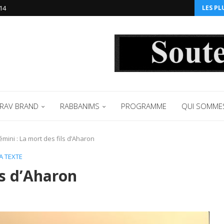
14‬
LES PL
RAV BRAND
RABBANIMS
PROGRAMME
QUI SOMME
mini : La mort des fils d’Aharon
A TEXTE
ls d’Aharon