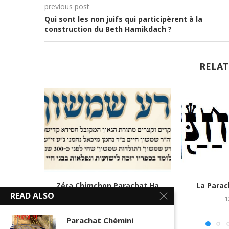
previous post
Qui sont les non juifs qui participèrent à la
construction du Beth Hamikdach ?
RELAT
Zéra Chimchon Parachat Ha
La Para
READ ALSO
Hodech-Vayikra
1
12 mars 2018
Parachat Chémini