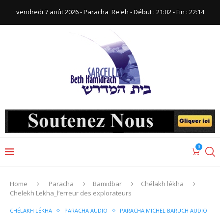
vendredi 7 août 2026 - Paracha ‪ Re'eh‬ - Début : 21:02‬ - Fin : ‪22:14‬
0
Home
Paracha
Bamidbar
Chélakh lékha
Chelekh Lekha_l’erreur des explorateurs
CHÉLAKH LÉKHA
PARACHA AUDIO
PARACHA MICHEL BARUCH AUDIO