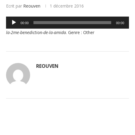
Ecrit par
Reouven
1 décembre 2016
Lecteur
00:00
00:00
audio
la-2me-benediction-de-la-amida
. Genre : Other
REOUVEN