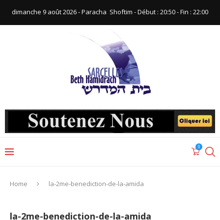
dimanche 9 août 2026 - Paracha ‪ Shoftim‬ - Début : 20:50‬ - Fin : ‪22:00‬
0
Home
la-2me-benediction-de-la-amida
la-2me-benediction-de-la-amida