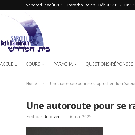
vendredi 7 août 2026 - Paracha ‪ Re'eh‬ - Début : 21:02‬ - Fin : ‪2
ACCUEIL
COURS
PARACHA
QUESTIONS/RÉPONSES 
Home
Une autoroute pour se rapprocher du créateu
Une autoroute pour se r
Ecrit par
Reouven
6 mai 2025