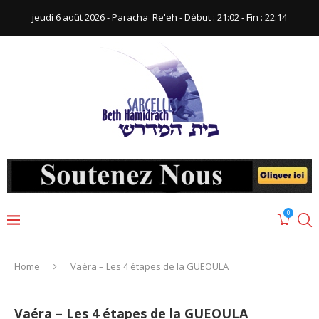
jeudi 6 août 2026 - Paracha ‪ Re'eh‬ - Début : 21:02‬ - Fin : ‪22:14‬
0
Home
Vaéra – Les 4 étapes de la GUEOULA
Vaéra – Les 4 étapes de la GUEOULA