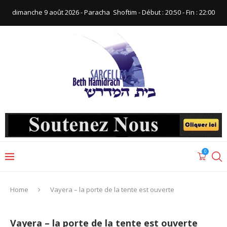
dimanche 9 août 2026 - Paracha ‪ Shoftim‬ - Début : 20:50‬ - Fin : ‪22:00‬
0
Home
Vayera – la porte de la tente est ouverte
Vayera – la porte de la tente est ouverte