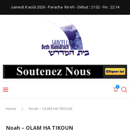
samedi 8 août 2026 - Paracha ‪ Re'eh‬ - Début : 21:02‬ - Fin : ‪22:14‬
0
Home
Noah – OLAM HA TIKOUN
Noah – OLAM HA TIKOUN