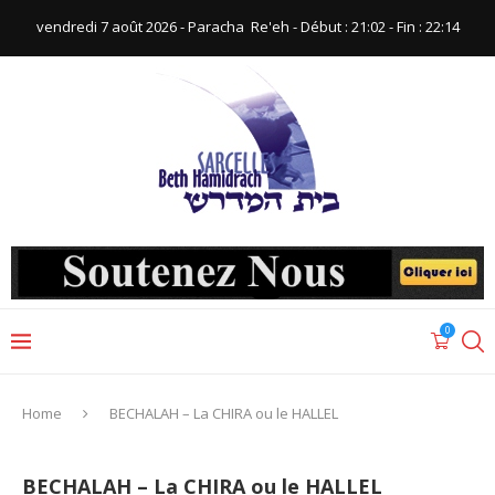
vendredi 7 août 2026 - Paracha ‪ Re'eh‬ - Début : 21:02‬ - Fin : ‪22:14‬
0
Home
BECHALAH – La CHIRA ou le HALLEL
BECHALAH – La CHIRA ou le HALLEL